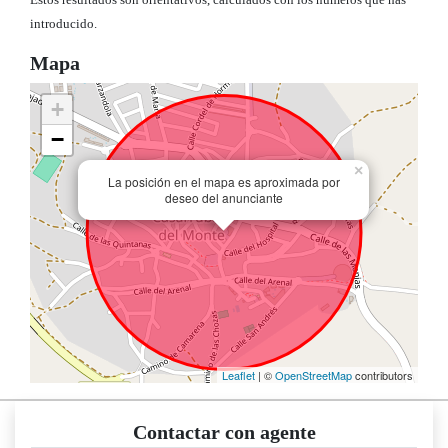
Estos resultados son orientativos, calculados con los números que has
introducido.
Mapa
+
−
×
La posición en el mapa es aproximada por
deseo del anunciante
Leaflet
| ©
OpenStreetMap
contributors
Contactar con agente