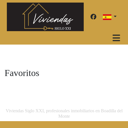
Favoritos
Viviendas Siglo XXI, profesionales inmobiliarios en Boadilla del
Monte