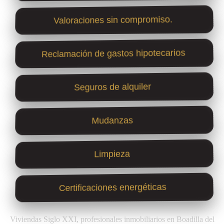
Valoraciones sin compromiso.
Reclamación de gastos hipotecarios
Seguros de alquiler
Mudanzas
Limpieza
Certificaciones energéticas
Viviendas Siglo XXI, profesionales inmobiliarios en Boadilla del