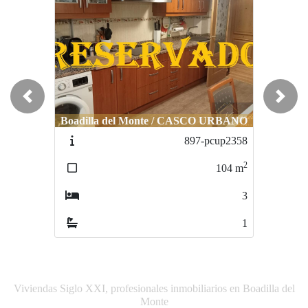
Previous
Next
Villanueva de Perales / URB LAS
Boadilla del Monte / CASCO URBANO
FRONTERAS
897-pcup2358
917-CHVDP22
2
2
104
m
310
m
3
7
1
1
Viviendas Siglo XXI, profesionales inmobiliarios en Boadilla del
Monte