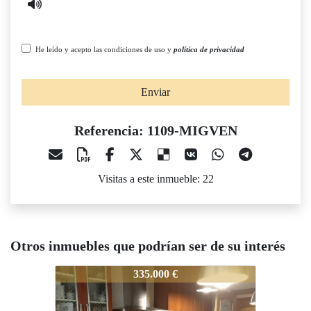
He leído y acepto las condiciones de uso y
política de privacidad
Enviar
Referencia: 1109-MIGVEN
Visitas a este inmueble: 22
Otros inmuebles que podrían ser de su interés
1109-MIGVEN
1109-MIGVEN
335.000 €
360.000 €