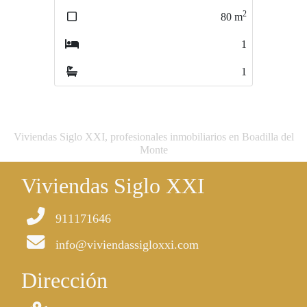
2
80
m
1
1
Viviendas Siglo XXI, profesionales inmobiliarios en Boadilla del
Monte
Viviendas Siglo XXI
911171646
info@viviendassigloxxi.com
Dirección